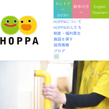
エントリ
新卒の方
English
ー
へ
Teachers
ENTRY
HOPPAについて
HOPPAの人たち
制度・福利厚生
施設を探す
採用情報
ブログ
HOPPAのカルチャー
HOPPAの表彰式
HOPPAについて
選考を受ける
インタビュー
HOPPAの人たち
職種紹介
園見学を予約する
HOPPAのカルチャー
制度・福利厚生
HOPPAの表彰式
施設を探す
説明会を予約する
インタビュー
採用情報
職種紹介
ブログ
体験を申し込む