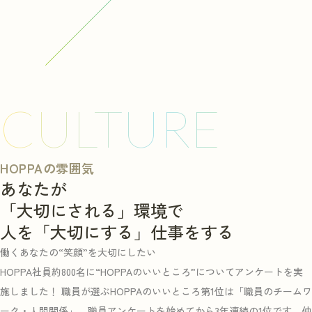
入社してすぐは、わからないことだらけだったので
呼べば
実習を申し込む
すが、子どもたちがとってもかわいくて、つらいこ
態でっ
とがあっても何とか乗り越えながら頑張れました。
みに今
保育のやりがいは、やっぱり子どもたちの成長だと
Q
実際
か、保護者の方たちに感謝されたりといったところ
CULTURE
が一番大きかったです。
●●先
ぶとき
Q
やりがいを実感した具体的なエピソードをひとつ
教えてもらえますか？
HOPPAの雰囲気
仕事を
あなたが
を動か
先日（2月）に、1年のまとめの「成果発表会」があ
「大切にされる」環境で
ごっこ
りました。担任として初めての成果発表会で、どう
人を「大切にする」仕事をする
て、目
していいかわからないところからのスタートでした
働くあなたの“笑顔”を大切にしたい
す！
が、最終的には子どもたちが一生懸命頑張っている
HOPPA社員約800名に“HOPPAのいいところ”についてアンケートを実
姿を見てもらえました。保護者の方から、「すごく
施しました！ 職員が選ぶHOPPAのいいところ第1位は「職員のチームワ
Q
HOP
の成
ーク・人間関係」。職員アンケートを始めてから3年連続の1位です。仲