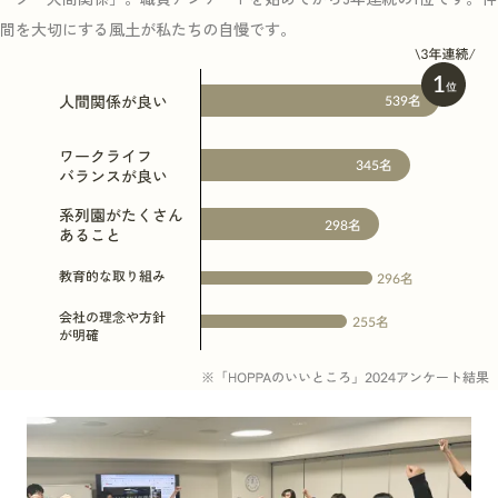
感動しました！先生のおかげです。ありがとうござ
間を大切にする風土が私たちの自慢です。
いました！」というお言葉をいただいて、それはす
現在、
選考を受ける
ごいうれしかったです。
が 自
う」と
Q
同期のつながりはどうですか？
を出し
一緒に入った同期がいるので、心強いですし、とき
くうれ
には一緒にライブに行ったりして上手に発散できて
るのだ
います。また全国の新卒が集まる新卒研修が何度か
あったので、関西や広島など他の地域の同期ともつ
ながることができて、「全国に頑張ってる仲間がい
るな～」と支えられます。