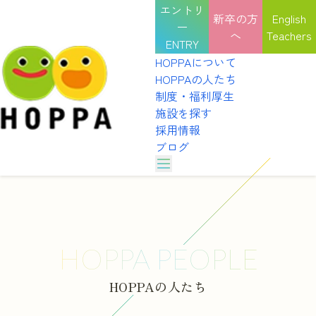
エントリ
新卒の方
English
ー
へ
Teachers
ENTRY
HOPPAについて
HOPPAの人たち
制度・福利厚生
施設を探す
採用情報
ブログ
子どもの成長と感謝の言葉が、頑張る力になる
名前を
M・Yさん
Ｋ・Ｆ
HOPPAのカルチャー
HOPPAガーデンビュー千葉駅前（千葉市）
HOPP
HOPPAの表彰式
HOPPAについて
選考を受ける
インタビュー
HOPPAの人たち
2024年4月年入社
2024
職種紹介
園見学を予約する
HOPPAのカルチャー
制度・福利厚生
聖徳大学
京都文
HOPPA PEOPLE
HOPPAの表彰式
施設を探す
Q
憧れだった「保育士」という夢を実現してどうで
Q
1年
説明会を予約する
インタビュー
採用情報
すか？
HOPPAの人たち
職種紹介
ブログ
子ども
体験を申し込む