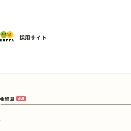
HOPPAのカルチャー
HOPPAの表彰式
HOPPAについて
選考を受ける
インタビュー
HOPPAの人たち
職種紹介
園見学を予約する
希望園
HOPPAのカルチャー
制度・福利厚生
HOPPAの表彰式
施設を探す
説明会を予約する
インタビュー
採用情報
職種紹介
ブログ
体験を申し込む