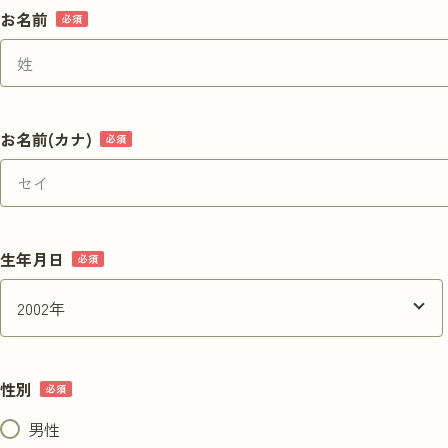
お名前
実習を申し込む
お名前(カナ)
生年月日
性別
男性