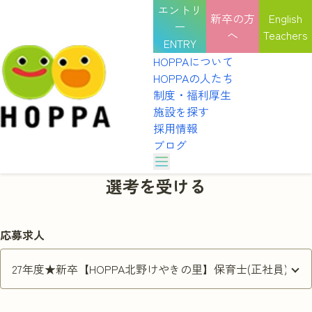
エントリ
新卒の方
English
ー
へ
Teachers
ENTRY
HOPPAについて
HOPPAの人たち
制度・福利厚生
施設を探す
採用情報
ブログ
HOPPAのカルチャー
選考を受ける
HOPPAの表彰式
HOPPAについて
選考を受ける
インタビュー
HOPPAの人たち
職種紹介
園見学を予約する
応募求人
HOPPAのカルチャー
制度・福利厚生
HOPPAの表彰式
施設を探す
説明会を予約する
インタビュー
採用情報
職種紹介
ブログ
体験を申し込む