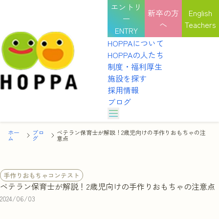
エントリ
新卒の方
English
ー
へ
Teachers
ENTRY
HOPPAについて
HOPPAの人たち
制度・福利厚生
施設を探す
採用情報
ブログ
HOPPAのカルチャー
ホー
ブロ
ベテラン保育士が解説！2歳児向けの手作りおもちゃの注
HOPPAの表彰式
HOPPAについて
ム
選考を受ける
グ
意点
インタビュー
HOPPAの人たち
職種紹介
園見学を予約する
HOPPAのカルチャー
制度・福利厚生
手作りおもちゃコンテスト
HOPPAの表彰式
施設を探す
ベテラン保育士が解説！2歳児向けの手作りおもちゃの注意点
説明会を予約する
インタビュー
採用情報
2024/06/03
職種紹介
ブログ
体験を申し込む