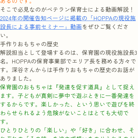
あるのです。
そこで必見なのがベテラン保育士による動画解説！
2024年の開催告知ページに掲載の「HOPPAの現役施
選考を受ける
設長による事前セミナー」動画
をぜひご覧くださ
い。
手作りおもちゃの歴史
解説担当として登場するのは、保育園の現役施設長3
名。HOPPAの保育事業部でエリア長を務める方々で
す。深谷さんからは手作りおもちゃの歴史のお話が
ありました。
保育園のおもちゃは『発達を促す道具』として捉え
ます。子どもが真剣に夢中で遊ぶときに一番発達を
するからです。楽しかった、という思いで遊びを終
わらせられるよう危険がないことはとても大切で
す。
ひとりひとりの「楽しい」や「好き」に合わせ、そ