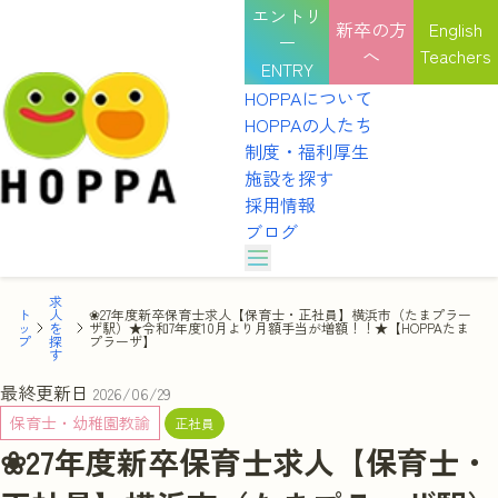
エントリ
新卒の方
English
ー
へ
Teachers
ENTRY
HOPPAについて
HOPPAの人たち
制度・福利厚生
施設を探す
採用情報
ブログ
HOPPAのカルチャー
求
HOPPAの表彰式
HOPPAについて
ト
人
選考を受ける
❀27年度新卒保育士求人【保育士・正社員】横浜市（たまプラー
ッ
を
ザ駅）★令和7年度10月より月額手当が増額！！★【HOPPAたま
インタビュー
プ
探
プラーザ】
HOPPAの人たち
す
職種紹介
園見学を予約する
HOPPAのカルチャー
制度・福利厚生
最終更新日
2026/06/29
HOPPAの表彰式
施設を探す
保育士・幼稚園教諭
説明会を予約する
正社員
インタビュー
採用情報
❀27年度新卒保育士求人【保育士・
職種紹介
ブログ
体験を申し込む