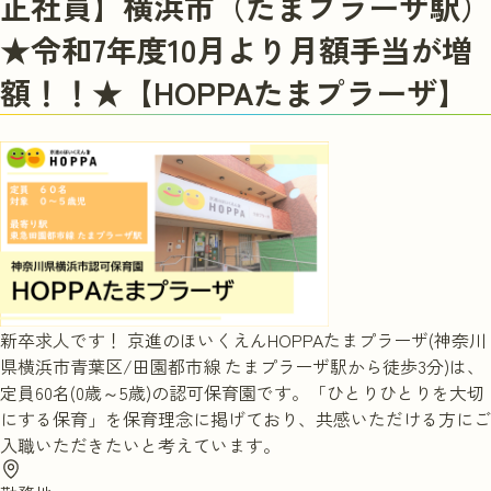
正社員】横浜市（たまプラーザ駅）
実習を申し込む
★令和7年度10月より月額手当が増
額！！★【HOPPAたまプラーザ】
新卒求人です！ 京進のほいくえんHOPPAたまプラーザ(神奈川
県横浜市青葉区/田園都市線 たまプラーザ駅から徒歩3分)は、
定員60名(0歳～5歳)の認可保育園です。「ひとりひとりを大切
にする保育」を保育理念に掲げており、共感いただける方にご
入職いただきたいと考えています。