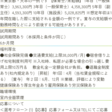
※東京都・大卒の一例です 【保育士/未経験】 1年目（一般保
育士）3,963,300円 3年目（一般保育士）4,158,300円 5年目（副
主任）4,593,300円 10年目（施設長）5,028,825円 ※想定年収は1
年間在籍した際に支給される金額の一例です。賞与の支給額や
勤務時間などにより前後する可能性があります。
試用期間
試用期間あり（本採用と条件が同じ）
6か月間
福利厚生
●社会保険完備 ●交通費支給(上限38,000円/月) ●宿舎借り上
げ社宅制度利用可 ※入社時、転居が必要な場合の引っ越し費
用上限10万円＆ 敷金礼金一定額会社が負担。 ●退職金制度
あり(社内規定あり) ｛昇給｝ 年1回：4月（当社賃金規程によ
る） ｛賞与｝ 年２回：6月、12月 ※業績、評価により変動
健康保険あり厚生年金あり雇用保険あり労災保険あり
職場環境
室内全面禁煙
応募について
＜選考フロー＞ (1)【応募】応募フォーム又はTELにてご応募