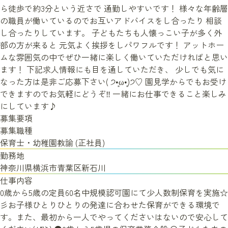
ら徒歩で約3分という近さで 通勤しやすいです！ 様々な年齢層
の職員が働いているのでお互いアドバイスをし合ったり 相談
し合ったりしています。 子どもたちも人懐っこい子が多く外
部の方が来ると 元気よく挨拶をしパワフルです！ アットホー
ムな雰囲気の中でぜひ一緒に楽しく働いていただければと思い
ます！ 下記求人情報にも目を通していただき、 少しでも気に
なった方は是非ご応募下さい( ੭•͈ω•͈)੭♡ 園見学からでもお受け
できますのでお気軽にどうぞ‼ 一緒にお仕事できること楽しみ
にしています♪
募集要項
募集職種
保育士・幼稚園教諭
(正社員)
勤務地
神奈川県横浜市青葉区新石川
仕事内容
0歳から5歳の定員60名中規模認可園にて少人数制保育を実施☆
彡お子様ひとりひとりの発達に合わせた保育ができる環境で
す。また、最初から一人でやってくださいはないので安心して