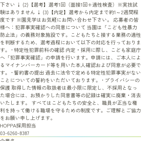
下さい ↓ (2)【選考】選考1回（面接1回+適性検査）※実技試
験はありません ↓ (3)【内定】選考から内定まで約1～2週間程
度です ※園見学はお気軽にお問い合わせ下さい。 応募者の皆
様へ：犯罪事実確認への同意について 当園は「こども性暴力
防止法」の義務対象施設です。こどもたちと接する業務の適性
を判断するため、選考過程において以下の対応を行っておりま
す。 • 特定性犯罪前科の確認 内定・採用に際し、こども家庭庁
へ「犯罪事実確認」の申請を行います。申請には、ご本人によ
るマイナンバーカード等を用いた本人確認および同意が必要で
す。 • 誓約書の提出 過去に法令で定める特定性犯罪事実がない
ことについての誓約をいただいております。 • プライバシーの
保護 取得した情報の取扱者は最小限に限定し、不採用となっ
た場合には、お預かりした同意書等の記録は確実に廃棄・消去
いたします。 すべてはこどもたちの安全と、職員が正当な権
利を持って働ける職場を守るための制度です。ご理解とご協力
をお願い申し上げます。
HOPPA採用担当
03-6260-8387
企業名