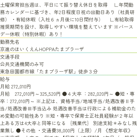
土曜保育担当週は、平日にて振り替え休日を取得 ∟年間勤
務カレンダーに基づき、年2日程度日祝の出勤日あり（社員研
修） ・有給休暇（入社６ヵ月後に10日間付与） ∟有給取得
推奨期間を設け、取得しやすい環境を整えています ※バース
デー休暇（特別休暇）あり！
勤務先名
京進のほいくえんHOPPAたまプラーザ
交通手段
公共交通機関のみ可
東急田園都市線「たまプラーザ駅」徒歩３分
給与
月給
272,010円
月給 272,010円～325,520円 ●４大卒 ：282,020円～ ●短・専
卒：272,010円～ ※上記は、資格手当/地域手当/処遇改善Ⅱ手
当/処遇改善Ⅲ手当込み 処遇改善手当は行政による補助金のた
め変動の可能性あり ※短・専卒で保育士正社員経験が２年以
上ある方は4大卒と同等になる ｛残業代｝ 別途支給＊みなし残
業無し ●その他 ・交通費38,000円（上限）/月 《想定年収》