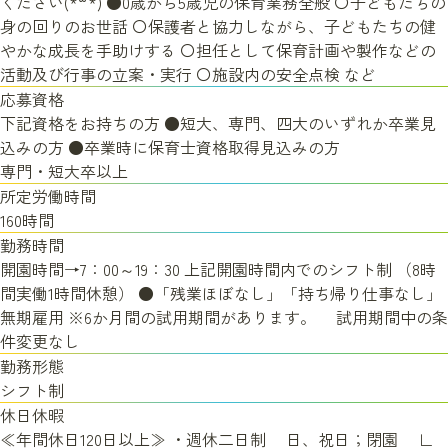
ください(*´꒳`*) ●0歳から5歳児の保育業務全般 〇子どもたちの
身の回りのお世話 〇保護者と協力しながら、子どもたちの健
やかな成長を手助けする 〇担任として保育計画や製作などの
活動及び行事の立案・実行 〇施設内の安全点検 など
応募資格
下記資格をお持ちの方 ●短大、専門、四大のいずれか卒業見
込みの方 ●卒業時に保育士資格取得見込みの方
専門・短大卒以上
所定労働時間
160時間
勤務時間
開園時間→7：00～19：30 上記開園時間内でのシフト制 （8時
間実働1時間休憩） ●「残業ほぼなし」「持ち帰り仕事なし」
無期雇用 ※6か月間の試用期間があります。 試用期間中の条
件変更なし
勤務形態
シフト制
休日休暇
≪年間休日120日以上≫ ・週休二日制 日、祝日；閉園 ∟