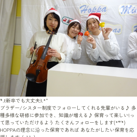
˚*.꒰新卒でも大丈夫꒱.*˚
ブラザー/シスター制度でフォローしてくれる先輩がいる♪ 多
種多様な研修に参加でき、知識が増える♪ 保育って楽しい!っ
て思っていただけるよう たくさんフォローをします(*´꒳`*)
HOPPAの理念に沿った保育であれば あなたがしたい保育を応
援します⸜(๑’ᵕ’๑)⸝