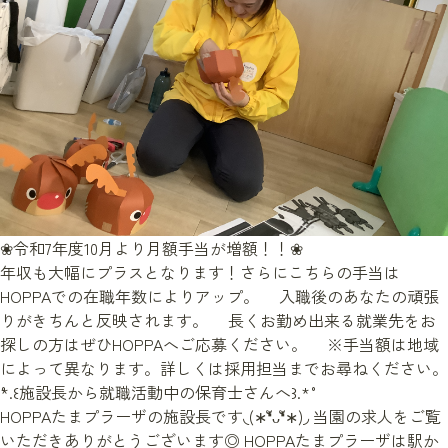
❀令和7年度10月より月額手当が増額！！❀
年収も大幅にプラスとなります！さらにこちらの手当は
HOPPAでの在職年数によりアップ。 入職後のあなたの頑張
りがきちんと反映されます。 長くお勤め出来る就業先をお
探しの方はぜひHOPPAへご応募ください。 ※手当額は地域
によって異なります。詳しくは採用担当までお尋ねください。
˚*.꒰施設長から就職活動中の保育士さんへ꒱.*˚
HOPPAたまプラーザの施設長です◟(∗❛ัᴗ❛ั∗)◞ 当園の求人をご覧
いただきありがとうございます◎ HOPPAたまプラーザは駅か